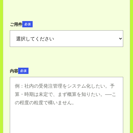
ご用件
必須
内容
必須